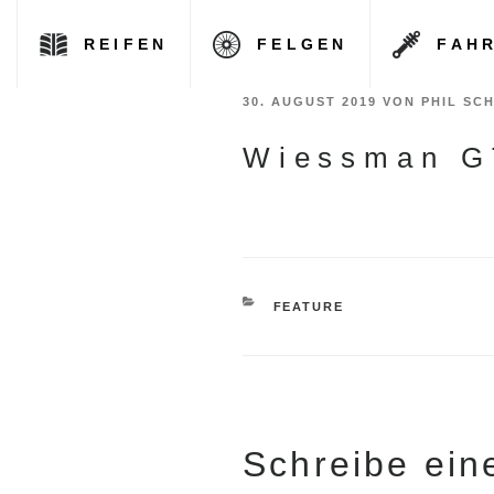
REIFEN
FELGEN
FAH
Zum
VERÖFFENTLICHT
30. AUGUST 2019
VON
PHIL SC
Inhalt
AM
Wiessman G
springen
KATEGORIEN
FEATURE
Schreibe ei