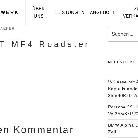
ÜBER
Z
RWERK
LEISTUNGEN
ANGEBOTE
UNS
VERK
HAEFER
Suchen
nach:
T MF4 Roadster
NEUESTE BE
V-Klasse mit 
Koppelstande
255/40R20. A
Porsche 991 
VA 255/35R20
BMW Alpina D
nen Kommentar
Zoll