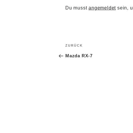
Du musst
angemeldet
sein, 
Beitrag
Vorheriger
ZURÜCK
Beitrag
Mazda RX-7