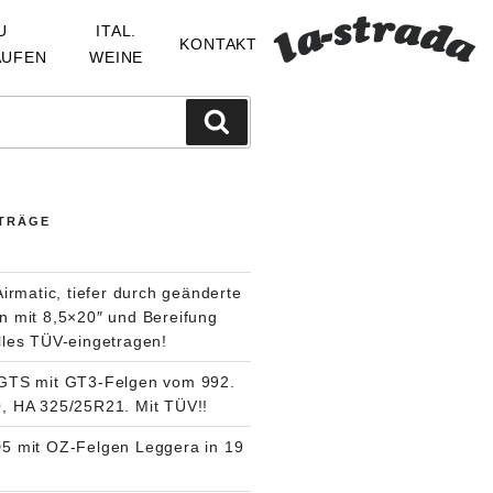
U
ITAL.
KONTAKT
AUFEN
WEINE
Suchen
ITRÄGE
Airmatic, tiefer durch geänderte
n mit 8,5×20″ und Bereifung
lles TÜV-eingetragen!
GTS mit GT3-Felgen vom 992.
, HA 325/25R21. Mit TÜV!!
5 mit OZ-Felgen Leggera in 19