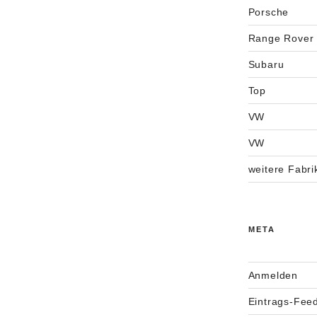
Porsche
Range Rover
Subaru
Top
VW
VW
weitere Fabri
META
Anmelden
Eintrags-Fee