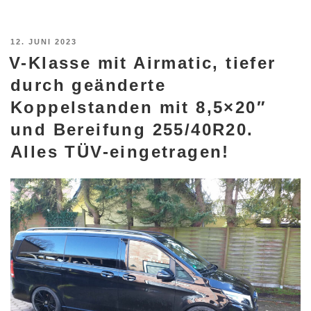
VERÖFFENTLICHT
12. JUNI 2023
V-Klasse mit Airmatic, tiefer
AM
durch geänderte
Koppelstanden mit 8,5×20″
und Bereifung 255/40R20.
Alles TÜV-eingetragen!