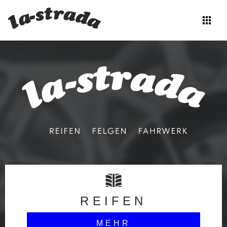
apps
Zum
Inhalt
springen
REIFEN
MEHR