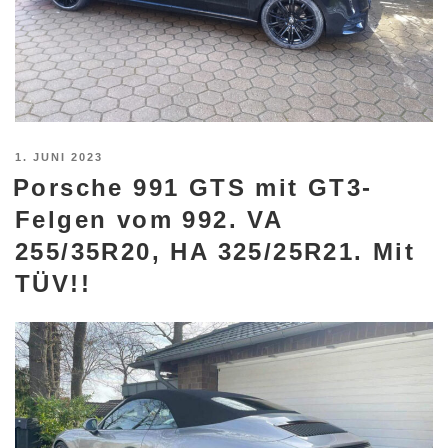
VERÖFFENTLICHT
1. JUNI 2023
Porsche 991 GTS mit GT3-
AM
Felgen vom 992. VA
255/35R20, HA 325/25R21. Mit
TÜV!!