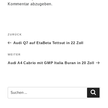
Kommentar abzugeben.
Beitragsnavigation
Vorheriger
ZURÜCK
Beitrag
Audi Q7 auf EtaBeta Tettsut in 22 Zoll
Nächster
WEITER
Beitrag
Audi A4 Cabrio mit GMP Italia Buran in 20 Zoll
Suchen
Suchen
nach: