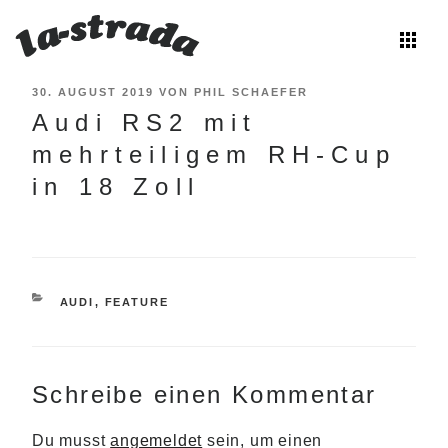
apps
Zum
VERÖFFENTLICHT
30. AUGUST 2019
VON
PHIL SCHAEFER
Inhalt
Audi RS2 mit
AM
springen
mehrteiligem RH-Cup
in 18 Zoll
KATEGORIEN
AUDI
,
FEATURE
Schreibe einen Kommentar
Du musst
angemeldet
sein, um einen