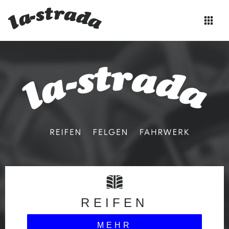
apps
Zum
Inhalt
springen
REIFEN
MEHR