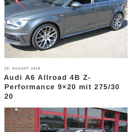
VERÖFFENTLICHT
29. AUGUST 2019
Audi A6 Allroad 4B Z-
AM
Performance 9×20 mit 275/30
20