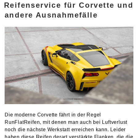
Reifenservice für Corvette und
AM
andere Ausnahmefälle
Die moderne Corvette fährt in der Regel
RunFlatReifen, mit denen man auch bei Luftverlust
noch die nächste Werkstatt erreichen kann. Leider
haben diese Reifen derart verstärkte Flanken, die die