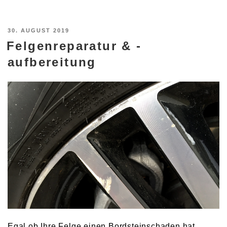
VERÖFFENTLICHT
30. AUGUST 2019
Felgenreparatur & -
AM
aufbereitung
Egal ob Ihre Felge einen Bordsteinschaden hat,