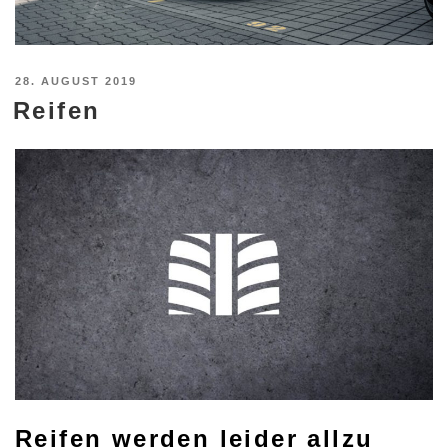
VERÖFFENTLICHT
28. AUGUST 2019
Reifen
AM
Reifen werden leider allzu