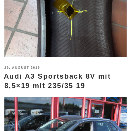
VERÖFFENTLICHT
29. AUGUST 2019
Audi A3 Sportsback 8V mit
AM
8,5×19 mit 235/35 19