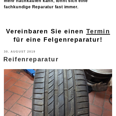
mehr nachkaufen kann, lohnt sich eine
fachkundige Reparatur fast immer.
Vereinbaren Sie einen
Termin
für eine Felgenreparatur!
VERÖFFENTLICHT
30. AUGUST 2019
Reifenreparatur
AM