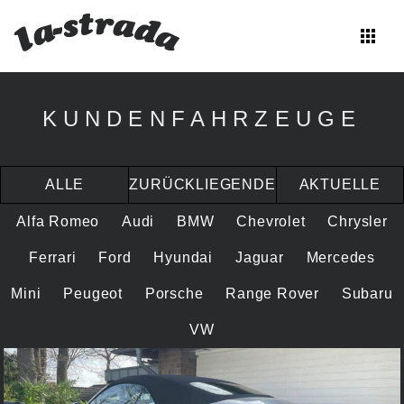
apps
Zum
Inhalt
KUNDENFAHRZEUGE
springen
ALLE
ZURÜCKLIEGENDE
AKTUELLE
Alfa Romeo
Audi
BMW
Chevrolet
Chrysler
Ferrari
Ford
Hyundai
Jaguar
Mercedes
Mini
Peugeot
Porsche
Range Rover
Subaru
VW