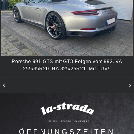
Porsche 991 GTS mit GT3-Felgen vom 992. VA
255/35R20, HA 325/25R21. Mit TÜV!!
keyboard_arrow_left
keyboard_arrow_right
ÖFFNUNGSZEITEN