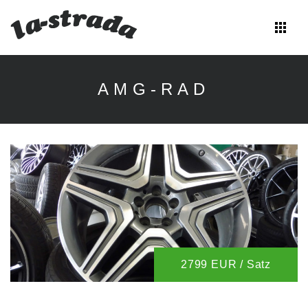
apps
Zum
Inhalt
AMG-RAD
springen
2799 EUR / Satz